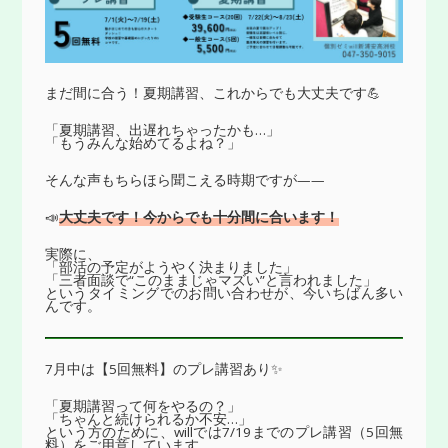
まだ間に合う！夏期講習、これからでも大丈夫です💪
「夏期講習、出遅れちゃったかも…」
「もうみんな始めてるよね？」
そんな声もちらほら聞こえる時期ですが——
📣
大丈夫です！今からでも十分間に合います！
実際に、
「部活の予定がようやく決まりました」
「三者面談で“このままじゃマズい”と言われました」
というタイミングでのお問い合わせが、今いちばん多い
んです。
7月中は【5回無料】のプレ講習あり✨
「夏期講習って何をやるの？」
「ちゃんと続けられるか不安…」
という方のために、willでは7/19までのプレ講習（5回無
料）をご用意しています。