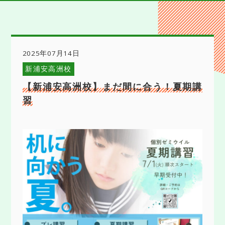
2025年07月14日
新浦安高洲校
【新浦安高洲校】まだ間に合う！夏期講
習