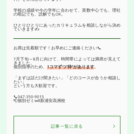
学校の成績や今の学年に合わせて、英数中心でも、理社
の暗記でも、読解でもOK。
ひとりひとりにあったカリキュラムを相談しながら決め
ていきます✍️
お席は先着順です！お早めにご連絡ください📞
7月下旬～8月に向けて、時間帯によっては満席が見えて
きました。
個別指導のため、
1コマずつ“枠”があります
。
「まずは話だけ聞きたい」「どのコースが合うか相談し
たい」
という方も大歓迎です。
📞047-350-9015
📮個別ゼミwill新浦安高洲校
記事一覧に戻る