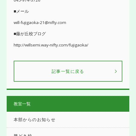
045-974-3726
■メール
will-fujigaoka-21@nifty.com
■藤が丘校ブログ
http://willsemi.way-nifty.com/fujigaoka/
記事一覧に戻る
教室一覧
本部からのお知らせ
勝どき校