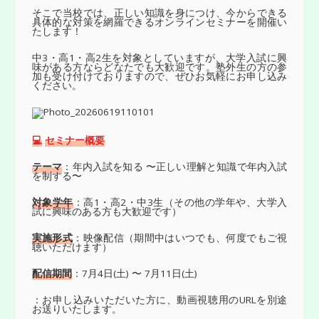
そこで当校では、正しい知識を身につけ、今からできる
具体的な対策を網羅できるオンラインセミナーを開催い
たします！
中3・高1・高2生を対象としていますが、大学入試に興
味がある方ならどなたでも大歓迎です。塾外生の方の参
加も受け付けておりますので、ぜひお気軽にお申し込み
ください。
💻
セミナー概要
テーマ
：年内入試を知る 〜正しい理解と知識で年内入試
を制する〜
対象学年
：高1・高2・中3生（その他の学年や、大学入
試に興味のある方も大歓迎です）
実施形式
：映像配信（期間中はいつでも、何度でもご視
聴いただけます）
配信期間
：7月4日(土) 〜 7月11日(土)
：お申し込みいただいた方に、動画視聴用のURLを別途
お送りいたします。