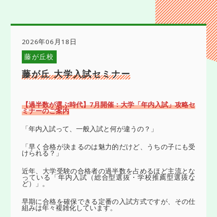
2026年06月18日
藤が丘校
藤が丘 大学入試セミナー
【過半数が選ぶ時代】
7
月開催：大学「年内入試」攻略セ
ミナーのご案内
「年内入試って、一般入試と何が違うの？」
「早く合格が決まるのは魅力的だけど、うちの子にも受
けられる？」
近年、大学受験の合格者の過半数を占めるほど主流とな
っている「年内入試（総合型選抜・学校推薦型選抜な
ど）」。
早期に合格を確保できる定番の入試方式ですが、その仕
組みは年々複雑化しています。