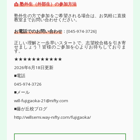
📩 塾外生（外部生）の参加方法
塾外生の方で参加をご希望される場合は、お気軽に直接
教室までお問い合わせください。
お電話でのお問い合わせ
：[045-974-3726]
正しい理解と一歩早いスタートで、志望校合格を引き寄
せましょう！皆様のご参加を心よりお待ちしておりま
す。
★★★★★★★★★★★
2026年6月18日更新
■電話
045-974-3726
■メール
will-fujigaoka-21@nifty.com
■藤が丘校ブログ
http://willsemi.way-nifty.com/fujigaoka/