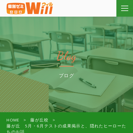
Blog
ブログ
HOME
藤が丘校
藤が丘 5月・6月テストの成果掲示と、隠れたヒーローた
ちのお話