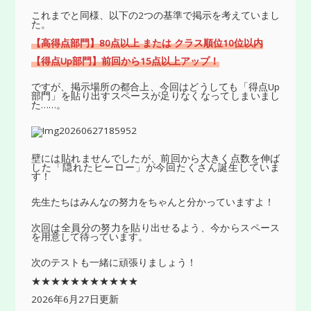
これまでと同様、以下の2つの基準で掲示を考えていまし
た。
【高得点部門】80点以上 または クラス順位10位以内
【得点Up部門】前回から15点以上アップ！
ですが、掲示場所の都合上、今回はどうしても「得点Up
部門」を貼り出すスペースが足りなくなってしまいまし
た……。
壁には貼れませんでしたが、前回から大きく点数を伸ば
した「隠れたヒーロー」が今回たくさん誕生していま
す！
先生たちはみんなの努力をちゃんと分かっていますよ！
次回は全員分の努力を貼り出せるよう、今からスペース
を用意して待っています。
次のテストも一緒に頑張りましょう！
★★★★★★★★★★★
2026年6月27日更新