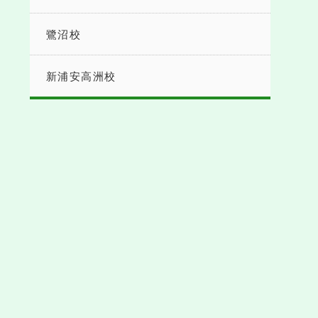
鷺沼校
新浦安高洲校