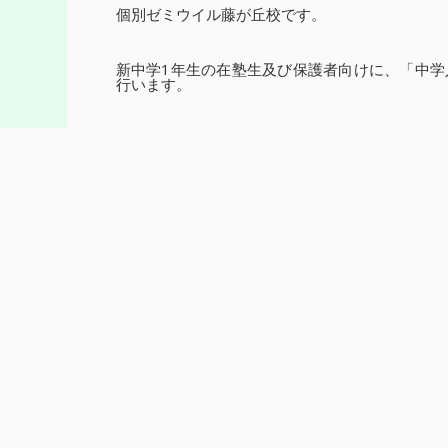
個別ゼミウイル藤が丘校です。
新中学1年生の在塾生及び保護者向けに、「中
行います。
今回は第2弾として中学での学習内容、定期テス
過度な不安や心配は不要ですが、しっかり準備し
※画像：セミナーで使用する資料の一部
★★★★★★★★★★★★★★★★★★★★★