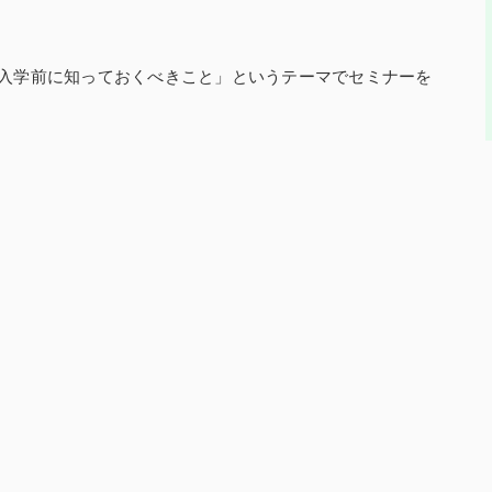
学入学前に知っておくべきこと」というテーマでセミナーを
ト、通知票（内申）の付き方について説明を行います。
て入学することがとても重要です！！