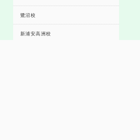
鷺沼校
新浦安高洲校