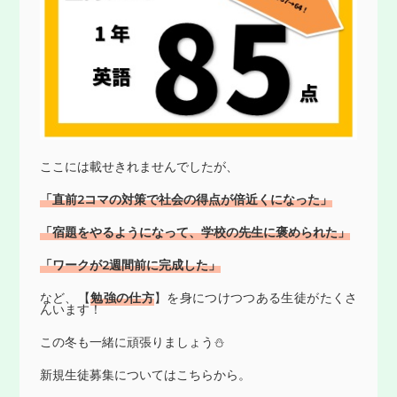
ここには載せきれませんでしたが、
「直前2コマの対策で社会の得点が倍近くになった」
「宿題をやるようになって、学校の先生に褒められた」
「ワークが2週間前に完成した」
など、【
勉強の仕方
】を身につけつつある生徒がたくさ
んいます！
この冬も一緒に頑張りましょう⛄
新規生徒募集については
こちら
から。