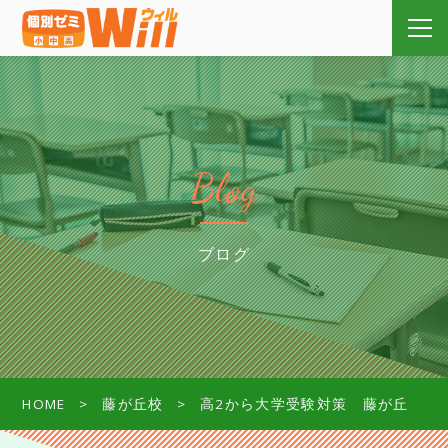
Blog
ブログ
HOME
藤が丘校
高2から大学受験対策 藤が丘